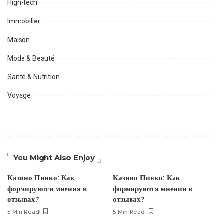
High-tech
Immobilier
Maison
Mode & Beauté
Santé & Nutrition
Voyage
You Might Also Enjoy
Казино Пинко: Как
Казино Пинко: Как
формируются мнения в
формируются мнения в
отзывах?
отзывах?
5 Min Read
5 Min Read