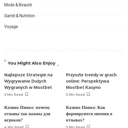
Mode & Beauté
Santé & Nutrition
Voyage
You Might Also Enjoy
Najlepsze Strategie na
Przyszłe trendy w grach
Wygrywanie Dużych
online: Perspektywa
Wygranych w Mostbet
Mostbet Kasyno
5 Min Read
5 Min Read
Казино Пинко: почему
Казино Пинко: Как
отзывы так важны для
формируются мнения в
игроков?
отзывах?
4 Min Read
5 Min Read